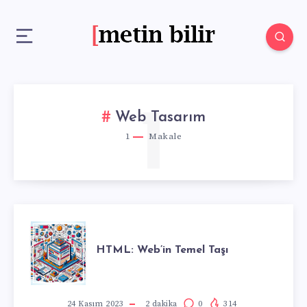
1
Web Tasarım
1
Makale
HTML:
HTML: Web’in Temel Taşı
WEB’IN
24 Kasım 2023
2
dakika
0
314